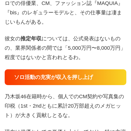
ロでの俳優業、CM、ファッション誌『MAQUIA』
『bis』のレギュラーモデルと、その仕事量は凄ま
じいもんがある。
彼女の
推定年収
については、公式発表はないもの
の、業界関係者の間では「5,000万円〜8,000万円」
程度ではないかと言われとるわ。
ソロ活動の充実が収入を押し上げ
乃木坂46在籍時から、個人でのCM契約や写真集の
印税（1st・2ndともに累計20万部超えのメガヒッ
ト）が大きく貢献しとるな。