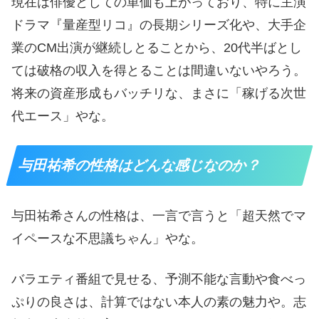
現在は俳優としての単価も上がっており、特に主演
ドラマ『量産型リコ』の長期シリーズ化や、大手企
業のCM出演が継続しとることから、20代半ばとし
ては破格の収入を得とることは間違いないやろう。
将来の資産形成もバッチリな、まさに「稼げる次世
代エース」やな。
与田祐希の性格はどんな感じなのか？
与田祐希さんの性格は、一言で言うと「超天然でマ
イペースな不思議ちゃん」やな。
バラエティ番組で見せる、予測不能な言動や食べっ
ぷりの良さは、計算ではない本人の素の魅力や。志