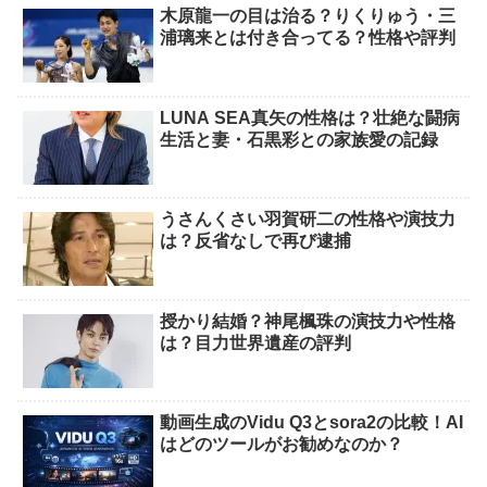
木原龍一の目は治る？りくりゅう・三
浦璃来とは付き合ってる？性格や評判
LUNA SEA真矢の性格は？壮絶な闘病
生活と妻・石黒彩との家族愛の記録
うさんくさい羽賀研二の性格や演技力
は？反省なしで再び逮捕
授かり結婚？神尾楓珠の演技力や性格
は？目力世界遺産の評判
動画生成のVidu Q3とsora2の比較！AI
はどのツールがお勧めなのか？