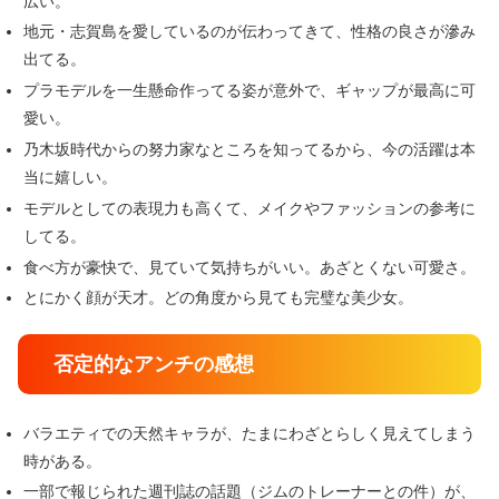
広い。
地元・志賀島を愛しているのが伝わってきて、性格の良さが滲み
出てる。
プラモデルを一生懸命作ってる姿が意外で、ギャップが最高に可
愛い。
乃木坂時代からの努力家なところを知ってるから、今の活躍は本
当に嬉しい。
モデルとしての表現力も高くて、メイクやファッションの参考に
してる。
食べ方が豪快で、見ていて気持ちがいい。あざとくない可愛さ。
とにかく顔が天才。どの角度から見ても完璧な美少女。
否定的なアンチの感想
バラエティでの天然キャラが、たまにわざとらしく見えてしまう
時がある。
一部で報じられた週刊誌の話題（ジムのトレーナーとの件）が、