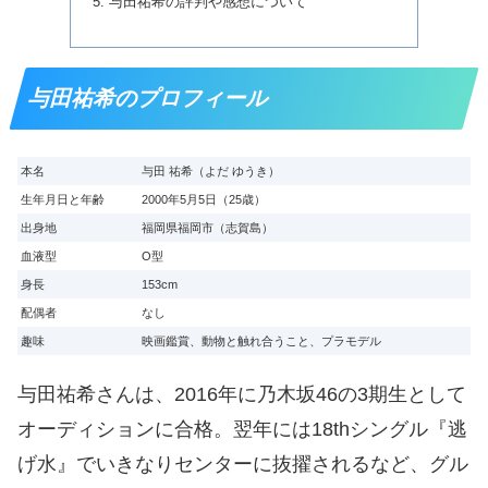
与田祐希の評判や感想について
与田祐希のプロフィール
本名
与田 祐希（よだ ゆうき）
生年月日と年齢
2000年5月5日（25歳）
出身地
福岡県福岡市（志賀島）
血液型
O型
身長
153cm
配偶者
なし
趣味
映画鑑賞、動物と触れ合うこと、プラモデル
与田祐希さんは、2016年に乃木坂46の3期生として
オーディションに合格。翌年には18thシングル『逃
げ水』でいきなりセンターに抜擢されるなど、グル