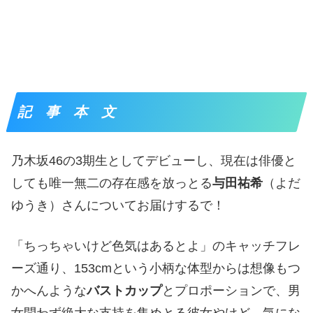
記 事 本 文
乃木坂46の3期生としてデビューし、現在は俳優と
しても唯一無二の存在感を放っとる
与田祐希
（よだ
ゆうき）さんについてお届けするで！
「ちっちゃいけど色気はあるとよ」のキャッチフレ
ーズ通り、153cmという小柄な体型からは想像もつ
かへんような
バストカップ
とプロポーションで、男
女問わず絶大な支持を集めとる彼女やけど、気にな