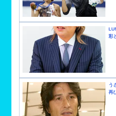
L
彩
う
再