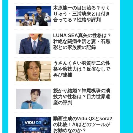
木原龍一の目は治る？りく
りゅう・三浦璃来とは付き
合ってる？性格や評判
LUNA SEA真矢の性格は？
壮絶な闘病生活と妻・石黒
彩との家族愛の記録
うさんくさい羽賀研二の性
格や演技力は？反省なしで
再び逮捕
授かり結婚？神尾楓珠の演
技力や性格は？目力世界遺
産の評判
動画生成のVidu Q3とsora2
の比較！AIはどのツールが
お勧めなのか？