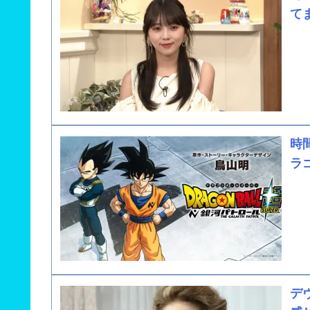
て
時
ラ
デ