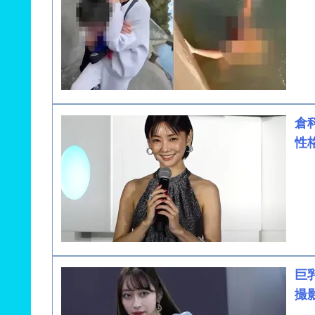
倉
性
巨
撮