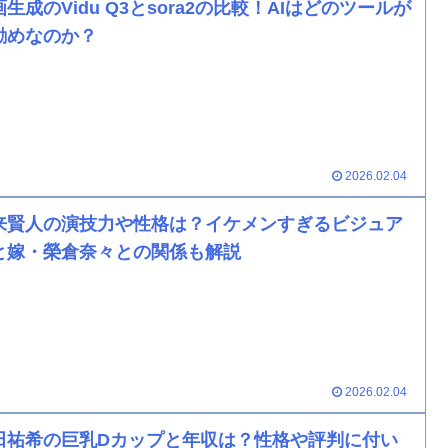
生成のVidu Q3とsora2の比較！AIはどのツールが
勧めなのか？
2026.02.04
来賢人の演技力や性格は？イケメンすぎるビジュア
と嫁・榮倉奈々との関係も解説
2026.02.04
田祐希の巨乳Dカップと年収は？性格や評判に付い