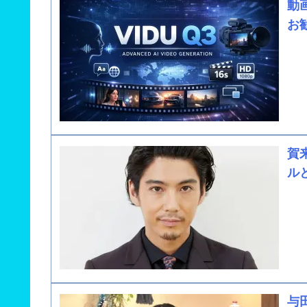
動画
お
賀
ル
与