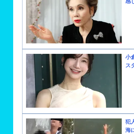
感
小
ス
犯
海