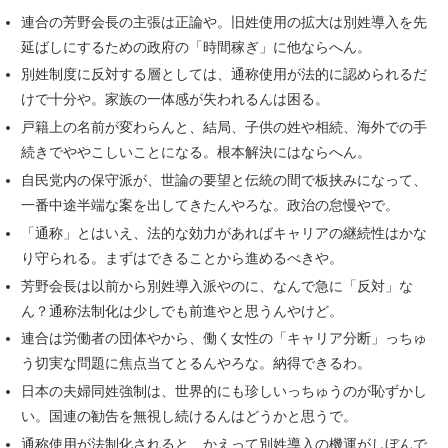
連合の芳野会長の主張は正論や。旧姓使用の拡大は別姓導入を先
延ばしにするための政府の「時間稼ぎ」に他ならへん。
別姓制度に反対する層としては、通称使用が法的に認められるだ
けで十分や。家族の一体感が失われるんは困る。
戸籍上の名前が変わらんと、結局、子供の姓や相続、海外での手
続きでややこしいことになる。根本解決にはならへん。
自民党内の保守派が、世論の要望と伝統の間で板挟みになって、
一番中途半端な案を出してきたんやろな。政治の怠慢やで。
「通称」とはいえ、法的な効力があればキャリアの継続性はかな
り守られる。まずはできることから進めるべきや。
芳野会長は以前から別姓導入派やのに、なんで急に「反対」な
ん？通称法制化は少しでも前進やと思うんやけど。
連合は労働者の団体やから、働く女性の「キャリア分断」っちゅ
う切実な問題に焦点当てとるんやろな。納得できるわ。
日本の夫婦同姓強制は、世界的にも珍しいっちゅうのが恥ずかし
い。国連の勧告を無視し続けるんはどうかと思うで。
通称使用が法制化されると、かえって別姓導入の機運がしぼんで