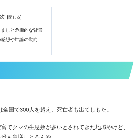
次
らましと危機的な背景
の感想や世論の動向
数は全国で300人を超え、死亡者も出てしもた。
豊富でクマの生息数が多いとされてきた地域やけど、
出没も急増しとるんや。