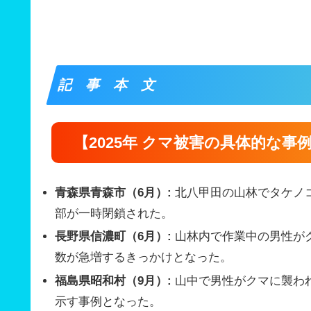
記 事 本 文
【2025年 クマ被害の具体的な事
青森県青森市（6月）:
北八甲田の山林でタケノコ
部が一時閉鎖された。
長野県信濃町（6月）:
山林内で作業中の男性が
数が急増するきっかけとなった。
福島県昭和村（9月）:
山中で男性がクマに襲わ
示す事例となった。