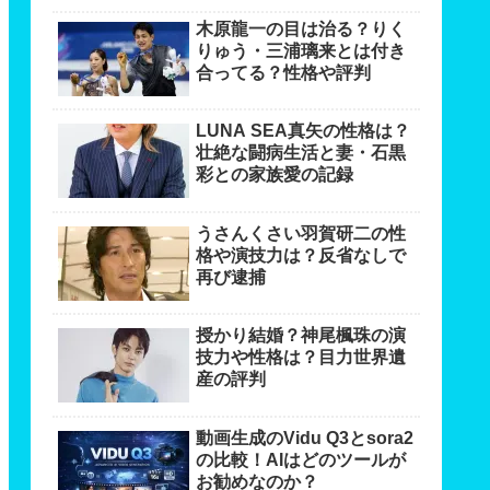
木原龍一の目は治る？りく
りゅう・三浦璃来とは付き
合ってる？性格や評判
LUNA SEA真矢の性格は？
壮絶な闘病生活と妻・石黒
彩との家族愛の記録
うさんくさい羽賀研二の性
格や演技力は？反省なしで
再び逮捕
授かり結婚？神尾楓珠の演
技力や性格は？目力世界遺
産の評判
動画生成のVidu Q3とsora2
の比較！AIはどのツールが
お勧めなのか？