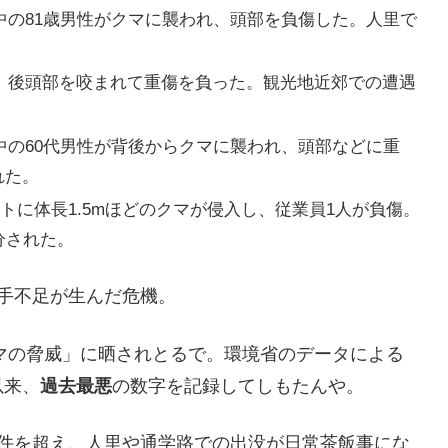
の81歳男性がクマに襲われ、頭部を負傷した。人里で
、後頭部を咬まれて重傷を負った。観光地近郊での遭遇
の60代男性が背後からクマに襲われ、頭部などに重
れた。
トに体長1.5mほどのクマが侵入し、従業員1人が負傷。
分された。
手不足が生んだ危機。
クマの脅威」に晒されとるで。環境省のデータによる
以来、
過去最悪
の数字を記録してしもたんや。
万件を超え、人里や通学路での出没が日常茶飯事にな