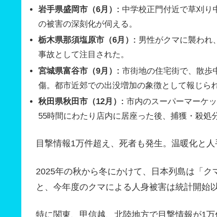
岩手県盛岡市（6月）:
中学校正門付近で草刈り中
の被害の深刻化が伺える。
栃木県那須塩原市（6月）:
男性がクマに襲われ
事故として注目された。
宮城県富谷市（9月）:
市街地の住宅街で、散歩中
傷。都市近郊での出没増加の象徴として報じら
秋田県秋田市（12月）:
市内のスーパーマーケッ
55時間にわたり店内に居座った後、捕獲・殺処
目撃情報1万件超え、死者も発生。温暖化と人
2025年の秋から冬にかけて、日本列島は「
と、今年度のクマによる人身被害は統計開始
特に関東、甲信越、北陸地方で目撃情報が1